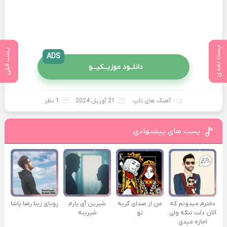
پست بعدی
پست قبلی
ADS
دانلــود موزیــکیـــو
آهنگ های تاپ
21 آوریل 2024
1 نظر
پست های پیشنهادی
دخترم میدونم که
من از صدای گريه
شیرین آی یارم
رویای زیبا رضا پاشا
الان دلت تنگه ولی
تو
شیرینه
اجازه میدی