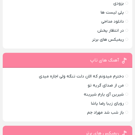
بزودی
پلی لیست ها
دانلود مداحی
در انتظار پخش
ریمیکس های برتر
آهنگ های تاپ
دخترم میدونم که الان دلت تنگه ولی اجازه میدی
من از صدای گريه تو
شیرین آی یارم شیرینه
رویای زیبا رضا پاشا
باز شب شد مهراد جم
ریمیکس های برتر