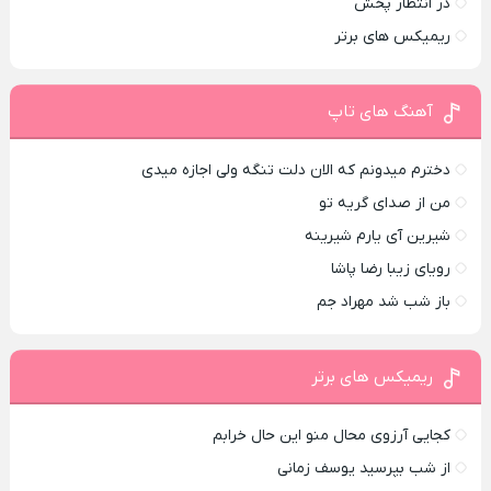
در انتظار پخش
ریمیکس های برتر
آهنگ های تاپ
دخترم میدونم که الان دلت تنگه ولی اجازه میدی
من از صدای گريه تو
شیرین آی یارم شیرینه
رویای زیبا رضا پاشا
باز شب شد مهراد جم
ریمیکس های برتر
کجایی آرزوی محال منو این حال خرابم
از شب بپرسید یوسف زمانی