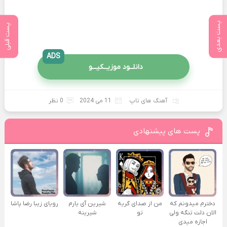
پست بعدی
پست قبلی
ADS
دانلــود موزیــکیـــو
آهنگ های تاپ
11 می 2024
0 نظر
پست های پیشنهادی
دخترم میدونم که
من از صدای گريه
شیرین آی یارم
رویای زیبا رضا پاشا
الان دلت تنگه ولی
تو
شیرینه
اجازه میدی