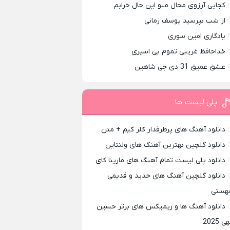
کجایی آرزوی محال منو این حال خرابم
از شب بپرسید یوسف زمانی
یادگاری امین سوری
خداحافظ غریبی تموم بی اسیری
عشق عمیق 31 دی جی شاهین
پلی لیست ها
دانلود آهنگ های پرطرفدار کلر کیم + متن
دانلود گلچین بهترین آهنگ های ولنتاین
دانلود پلی لیست تمام آهنگ های مارینا کای
دانلود گلچین آهنگ های جدید و قدیمی
هستی
دانلود آهنگ ها و ریمیکس های برتر حسین
ی 2025