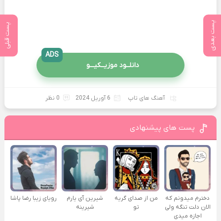
پست بعدی
پست قبلی
ADS
دانلــود موزیــکیـــو
آهنگ های تاپ
6 آوریل 2024
0 نظر
پست های پیشنهادی
دخترم میدونم که
من از صدای گريه
شیرین آی یارم
رویای زیبا رضا پاشا
الان دلت تنگه ولی
تو
شیرینه
اجازه میدی