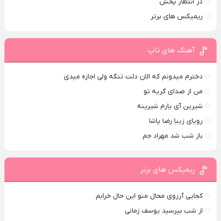
در انتظار پخش
ریمیکس های برتر
آهنگ های تاپ
دخترم میدونم که الان دلت تنگه ولی اجازه میدی
من از صدای گريه تو
شیرین آی یارم شیرینه
رویای زیبا رضا پاشا
باز شب شد مهراد جم
ریمیکس های برتر
کجایی آرزوی محال منو این حال خرابم
از شب بپرسید یوسف زمانی