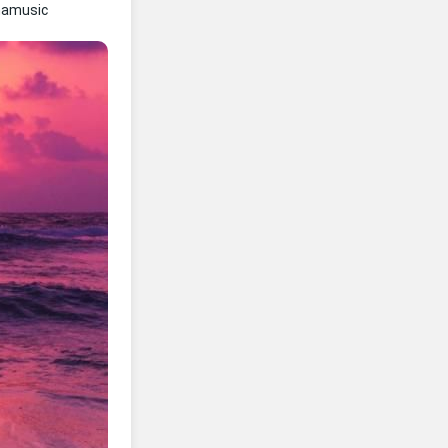
namusic