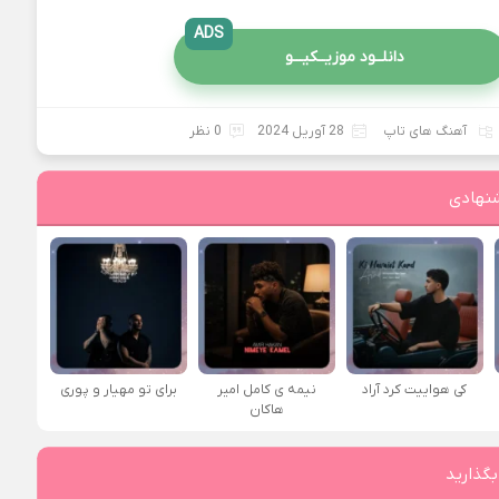
ADS
دانلــود موزیــکیـــو
آهنگ های تاپ
28 آوریل 2024
0 نظر
نهادی
کی هواییت کرد آراد
نیمه ی کامل امیر
برای تو مهیار و پوری
هاکان
بگذارید