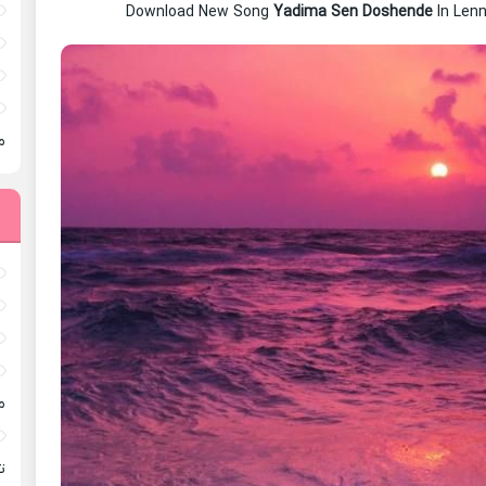
Download New Song
Yadima Sen Doshende
In Len
م
م
ته