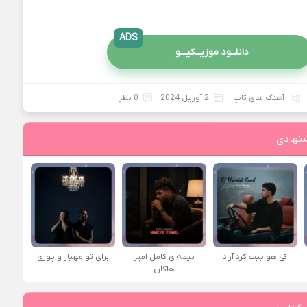
ADS
دانلــود موزیــکیـــو
آهنگ های تاپ
2 آوریل 2024
0 نظر
نهادی
کی هواییت کرد آراد
نیمه ی کامل امیر
برای تو مهیار و پوری
هاکان