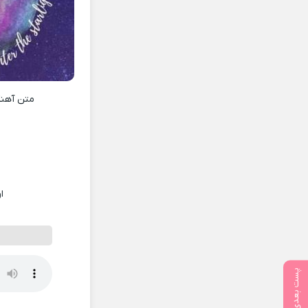
متن آهن
ا
پست بعدی