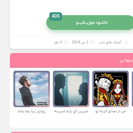
ADS
دانلــود موزیــکیـــو
آهنگ های تاپ
2 می 2024
0 نظر
نهادی
من از صدای گريه تو
شیرین آی یارم شیرینه
رویای زیبا رضا پاشا