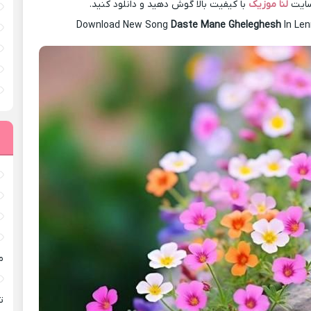
سایت
لنا موزیک
با کیفیت بالا گوش دهید و دانلود کنید.
Download New Song
Daste Mane Gheleghesh
In Le
م
ته