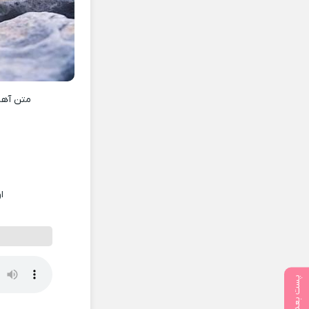
متن آه
ا
پست بعدی