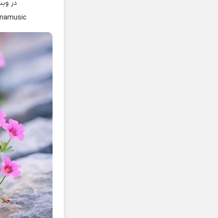
در وب
nnamusic