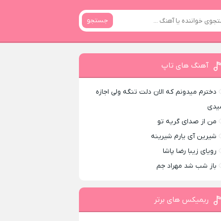
جستجو
آهنگ های تاپ
دخترم میدونم که الان دلت تنگه ولی اجازه
یدی
من از صدای گريه تو
شیرین آی یارم شیرینه
رویای زیبا رضا پاشا
باز شب شد مهراد جم
ریمیکس های برتر