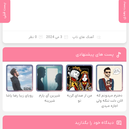
پست بعدی
پست قبلی
آهنگ های تاپ
3 می 2024
0 نظر
پست های پیشنهادی
دخترم میدونم که
من از صدای گريه
شیرین آی یارم
رویای زیبا رضا پاشا
الان دلت تنگه ولی
تو
شیرینه
اجازه میدی
دیدگاه خود را بگذارید