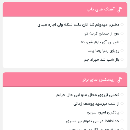
آهنگ های تاپ
دخترم میدونم که الان دلت تنگه ولی اجازه میدی
من از صدای گريه تو
شیرین آی یارم شیرینه
رویای زیبا رضا پاشا
باز شب شد مهراد جم
ریمیکس های برتر
کجایی آرزوی محال منو این حال خرابم
از شب بپرسید یوسف زمانی
یادگاری امین سوری
خداحافظ غریبی تموم بی اسیری
عشق عمیق 31 دی جی شاهین