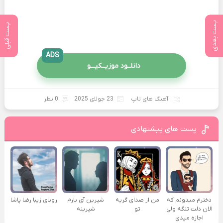
پست بعدی
پست قبلی
ADS
دانلــود موزیــکیـــو
آهنگ های تاپ
23 جولای 2025
0 نظر
پست های پیشنهادی
دخترم میدونم که
من از صدای گريه
شیرین آی یارم
رویای زیبا رضا پاشا
الان دلت تنگه ولی
تو
شیرینه
اجازه میدی