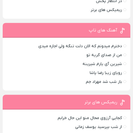
در انتظار پخش
ریمیکس های برتر
آهنگ های تاپ
دخترم میدونم که الان دلت تنگه ولی اجازه میدی
من از صدای گريه تو
شیرین آی یارم شیرینه
رویای زیبا رضا پاشا
باز شب شد مهراد جم
ریمیکس های برتر
کجایی آرزوی محال منو این حال خرابم
از شب بپرسید یوسف زمانی