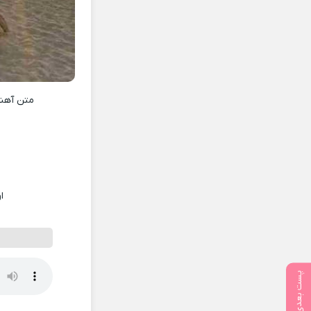
متن آه
ا
پست بعدی