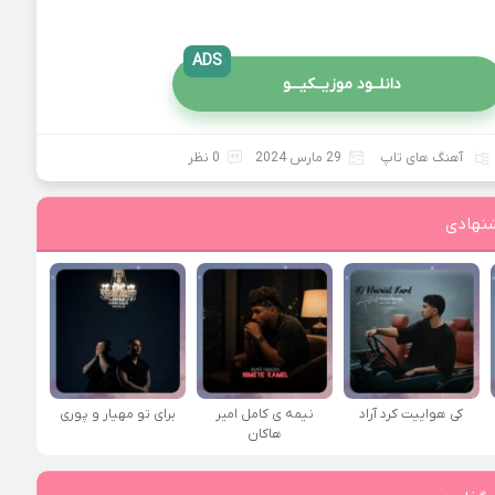
ADS
دانلــود موزیــکیـــو
آهنگ های تاپ
29 مارس 2024
0 نظر
نهادی
کی هواییت کرد آراد
نیمه ی کامل امیر
برای تو مهیار و پوری
هاکان