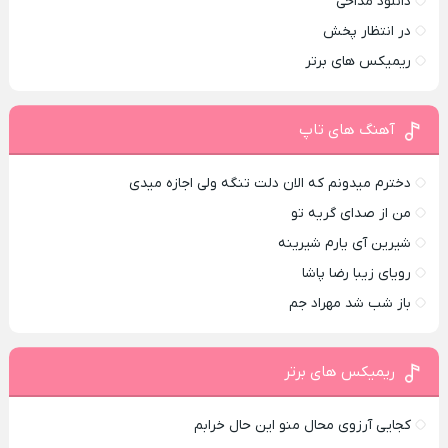
دانلود مداحی
در انتظار پخش
ریمیکس های برتر
آهنگ های تاپ
دخترم میدونم که الان دلت تنگه ولی اجازه میدی
من از صدای گريه تو
شیرین آی یارم شیرینه
رویای زیبا رضا پاشا
باز شب شد مهراد جم
ریمیکس های برتر
کجایی آرزوی محال منو این حال خرابم