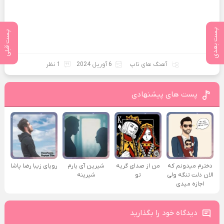
پست بعدی
پست قبلی
آهنگ های تاپ
6 آوریل 2024
1 نظر
پست های پیشنهادی
دخترم میدونم که
من از صدای گريه
شیرین آی یارم
رویای زیبا رضا پاشا
الان دلت تنگه ولی
تو
شیرینه
اجازه میدی
دیدگاه خود را بگذارید