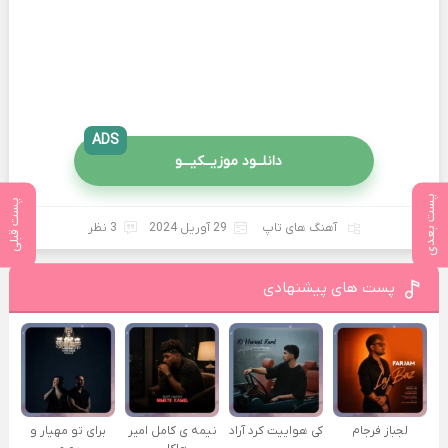
ADS
دانلــود موزیــکیـــو
پست بعدی
پست قبلی
آهنگ های تاپ
29 آوریل 2024
3 نظر
پست های پیشنهادی
لجباز فرجام
کی هواییت کرد آراد
نیمه ی کامل امیر
برای تو مهیار و