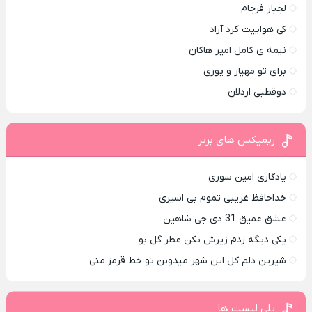
لجباز فرجام
کی هواییت کرد آراد
نیمه ی کامل امیر هاکان
برای تو مهیار و پوری
دوقطبی اردلان
ریمیکس های برتر
یادگاری امین سوری
خداحافظ غریبی تموم بی اسیری
عشق عمیق 31 دی جی شاهین
یکی دیگه زدم زیرش بکن عطر گل بو
شیرین دلم کل این شهر میدونن تو خط قرمز منی
پلی لیست ها