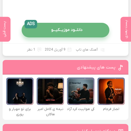
پست بعدی
پست قبلی
ADS
دانلــود موزیــکیـــو
آهنگ های تاپ
9 آوریل 2024
1 نظر
پست های پیشنهادی
لجباز فرجام
کی هواییت کرد آراد
نیمه ی کامل امیر
برای تو مهیار و
هاکان
پوری