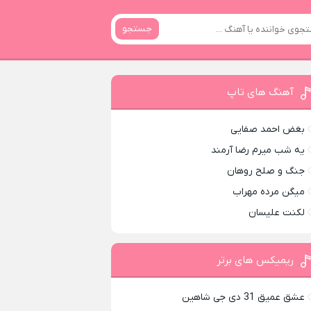
جستجو
آهنگ های تاپ
بغض احمد صفایی
یه شب میرم رضا آرمند
جنگ و صلح روهان
میگن مرده مهراب
لکنت علیسان
ریمیکس های برتر
عشق عمیق 31 دی جی شاهین