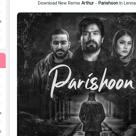
Download New Remix
Arthur
–
Parishoon
In Lenn
م
م
ته