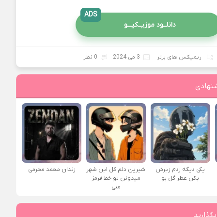
ADS
دانلــود موزیــکیـــو
ریمیکس های برتر
3 می 2024
0 نظر
نهادی
یکی دیگه زدم زیرش
شیرین دلم کل این شهر
زندان محمد محرمی
بکن عطر گل بو
میدونن تو خط قرمز
منی
بگذارید