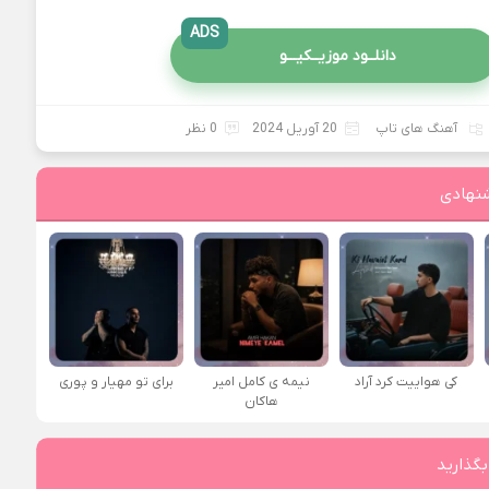
ADS
دانلــود موزیــکیـــو
آهنگ های تاپ
20 آوریل 2024
0 نظر
نهادی
کی هواییت کرد آراد
نیمه ی کامل امیر
برای تو مهیار و پوری
هاکان
بگذارید