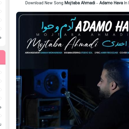
Download New Song
Mojtaba Ahmadi
–
Adamo Hava
In
م
م
ته