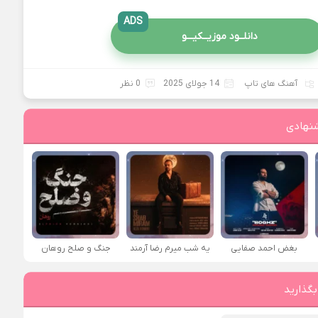
ADS
دانلــود موزیــکیـــو
آهنگ های تاپ
14 جولای 2025
0 نظر
نهادی
بغض احمد صفایی
یه شب میرم رضا آرمند
جنگ و صلح روهان
بگذارید