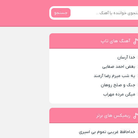
جستجو
آهنگ های تاپ
خدا آرسان
بغض احمد صفایی
یه شب میرم رضا آرمند
جنگ و صلح روهان
میگن مرده مهراب
ریمیکس های برتر
خداحافظ غریبی تموم بی اسیری