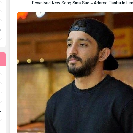
Download New Song
Sina Sae
–
Adame Tanha
In Le
م
م
ته